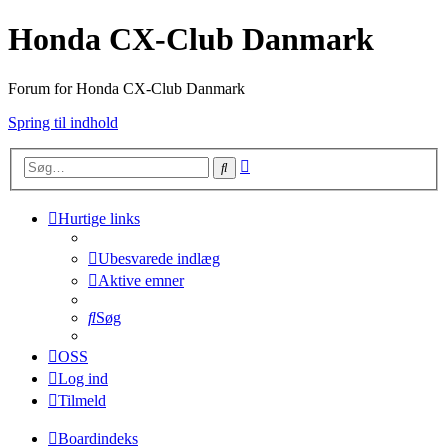
Honda CX-Club Danmark
Forum for Honda CX-Club Danmark
Spring til indhold
Avanceret
Søg
søgning
Hurtige links
Ubesvarede indlæg
Aktive emner
Søg
OSS
Log ind
Tilmeld
Boardindeks