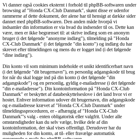
Vi danner også cookies eksternt i forhold til phpBB-softwaren under
browsing af "Honda CX-Club Danmark", skønt disse er udenfor
rammerne af dette dokument, der alene har til hensigt at dække sider
dannet med phpBB-softwaren. Den anden måde hvorpå vi
indsamler din information er via hvad du indsender til os. Dette kan
være, men er ikke begrænset til: at skrive indlæg som en anonym
bruger (i det følgende "anonyme indlæg"), tilmelding på "Honda
CX-Club Danmark" (i det følgende "din konto") og indlæg du har
skrevet efter tilmeldingen og mens du er logget ind (i det følgende
"dine indlæg").
Din konto vil som minimum indeholde et unikt identificerbart navn
(i det følgende "dit brugernavn"), en personlig adgangskode til brug
for når du skal logge ind på din konto (i det følgende "din
adgangskode") og en personlig, gyldig e-mailadresse (i det følgende
"din e-mailadresse"). Din kontoinformation på "Honda CX-Club
Danmark" er beskyttet af databeskyttelseslove i det land hvor vi er
hostet. Enhver information udover dit brugernavn, din adgangskode
og e-mailadresse krævet af "Honda CX-Club Danmark" under
tilmeldingssproceduren, er - afhængig af "Honda CX-Club
Danmark"'s valg - enten obligatorisk eller valgfrit. Under alle
omstændigheder kan du selv vælge, hvilke dele af din
kontoinformation, der skal vises offentligt. Derudover har du
muligheden for din konto, at til- eller fravælge automatisk
genererede e-mails fra phpBB-softwaren.