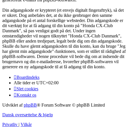
Din adgangskode er krypteret (et envejs digitalt fingeraftryk), så det
er sikret. Dog anbefales det, at du ikke genbruger den samme
adgangskode på et antal forskellige websteder. Din adgangskode er
dit værktøj for at få adgang til din konto på "Honda CX-Club
Danmark", så pas venligst godt på det. Under ingen
omstændigheder vil nogen tilknyttet "Honda CX-Club Danmark",
phpBB eller anden tredjepart, legalt bede dig om din adgangskode.
Skulle du have glemt adgangskoden til din konto, kan du bruge "Jeg
har glemt min adgangskode"-funktionen, som er stillet til rådighed af
phpBB-softwaren. Denne procedure vil bede dig om at indsende dit
brugernavn og din e-mailadresse, hvorefter phpBB-softwaren vil
generere en ny adgangskode til at få adgang til din konto.
Boardindeks
Alle tider er
UTC+02:00
Slet cookies
Kontakt os
Udviklet af
phpBB
® Forum Software © phpBB Limited
Dansk oversættelse & hjælp
Privatliv
|
Vilkår