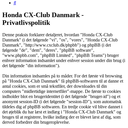
Søg
Honda CX-Club Danmark -
Privatlivspolitik
Denne praksis forklarer detaljeret, hvordan "Honda CX-Club
Danmark" (i det følgende "vi", "os", "vores", "Honda CX-Club
Danmark", "http://www.cxclub.dk/phpbb") og phpBB (i det
følgende "de", "dem", "deres", "phpBB software",
"www.phpbb.com", "phpBB Limited", "phpBB Teams") bruger
enhver information indsamlet under enhver session under din brug (i
det følgende "din information").
Din information indsamles på to måder. For det første vil browsing
på "Honda CX-Club Danmark" få phpBB-softwaren til at danne et
antal cookies, som er små tekstfiler, der downloades til din
computers "midlertidige internetfiler"-mappe. De første to cookies
indholder blot en brugeridentitet (i det følgende "bruger-id") og et
anonymt session-ID (i det følgende "session-ID"), som automatisk
tildeles dig af phpBB softwaren. En tredje cookie vil blive dannet i
det øjeblik du har læst et indlæg i "Honda CX-Club Danmark" og
bruges til at registrere, hvilke indlæg der er blevet læst af dig, som
derved forbedrer din brugeroplevelse.