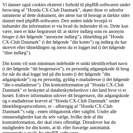
Vi danner også cookies eksternt i forhold til phpBB-softwaren under
browsing af "Honda CX-Club Danmark", skønt disse er udenfor
rammerne af dette dokument, der alene har til hensigt at dække sider
dannet med phpBB-softwaren. Den anden måde hvorpå vi
indsamler din information er via hvad du indsender til os. Dette kan
være, men er ikke begrænset til: at skrive indlæg som en anonym
bruger (i det følgende "anonyme indlæg"), tilmelding på "Honda
CX-Club Danmark" (i det følgende "din konto") og indlæg du har
skrevet efter tilmeldingen og mens du er logget ind (i det følgende
"dine indlæg").
Din konto vil som minimum indeholde et unikt identificerbart navn
(i det følgende "dit brugernavn"), en personlig adgangskode til brug
for når du skal logge ind på din konto (i det følgende "din
adgangskode") og en personlig, gyldig e-mailadresse (i det følgende
"din e-mailadresse"). Din kontoinformation på "Honda CX-Club
Danmark" er beskyttet af databeskyttelseslove i det land hvor vi er
hostet. Enhver information udover dit brugernavn, din adgangskode
og e-mailadresse krævet af "Honda CX-Club Danmark" under
tilmeldingssproceduren, er - afhængig af "Honda CX-Club
Danmark"'s valg - enten obligatorisk eller valgfrit. Under alle
omstændigheder kan du selv vælge, hvilke dele af din
kontoinformation, der skal vises offentligt. Derudover har du
muligheden for din konto, at til- eller fravælge automatisk
genererede e-mails fra phpBB-softwaren.