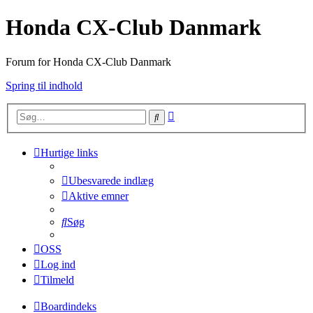
Honda CX-Club Danmark
Forum for Honda CX-Club Danmark
Spring til indhold
Avanceret
Søg
søgning
Hurtige links
Ubesvarede indlæg
Aktive emner
Søg
OSS
Log ind
Tilmeld
Boardindeks