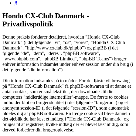
Søg
Honda CX-Club Danmark -
Privatlivspolitik
Denne praksis forklarer detaljeret, hvordan "Honda CX-Club
Danmark" (i det følgende "vi", "os", "vores", "Honda CX-Club
Danmark", "http://www.cxclub.dk/phpbb") og phpBB (i det
følgende "de", "dem", "deres", "phpBB software",
"www.phpbb.com", "phpBB Limited", "phpBB Teams") bruger
enhver information indsamlet under enhver session under din brug (i
det følgende "din information").
Din information indsamles på to måder. For det første vil browsing
på "Honda CX-Club Danmark" få phpBB-softwaren til at danne et
antal cookies, som er små tekstfiler, der downloades til din
computers "midlertidige internetfiler"-mappe. De første to cookies
indholder blot en brugeridentitet (i det følgende "bruger-id") og et
anonymt session-ID (i det følgende "session-ID"), som automatisk
tildeles dig af phpBB softwaren. En tredje cookie vil blive dannet i
det øjeblik du har læst et indlæg i "Honda CX-Club Danmark" og
bruges til at registrere, hvilke indlæg der er blevet læst af dig, som
derved forbedrer din brugeroplevelse.