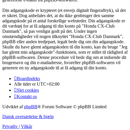
Din adgangskode er krypteret (et envejs digitalt fingeraftryk), så det
er sikret. Dog anbefales det, at du ikke genbruger den samme
adgangskode på et antal forskellige websteder. Din adgangskode er
dit værktøj for at få adgang til din konto på "Honda CX-Club
Danmark", så pas venligst godt på det. Under ingen
omstændigheder vil nogen tilknyttet "Honda CX-Club Danmark",
phpBB eller anden tredjepart, legalt bede dig om din adgangskode.
Skulle du have glemt adgangskoden til din konto, kan du bruge "Jeg
har glemt min adgangskode"-funktionen, som er stillet til rådighed af
phpBB-softwaren. Denne procedure vil bede dig om at indsende dit
brugernavn og din e-mailadresse, hvorefter phpBB-softwaren vil
generere en ny adgangskode til at få adgang til din konto.
Boardindeks
Alle tider er
UTC+02:00
Slet cookies
Kontakt os
Udviklet af
phpBB
® Forum Software © phpBB Limited
Dansk oversættelse & hjælp
Privatliv
|
Vilkår