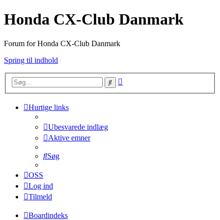
Honda CX-Club Danmark
Forum for Honda CX-Club Danmark
Spring til indhold
Avanceret
Søg
søgning
Hurtige links
Ubesvarede indlæg
Aktive emner
Søg
OSS
Log ind
Tilmeld
Boardindeks