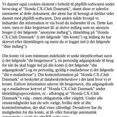
Vi danner også cookies eksternt i forhold til phpBB-softwaren under
browsing af "Honda CX-Club Danmark", skønt disse er udenfor
rammerne af dette dokument, der alene har til hensigt at dække sider
dannet med phpBB-softwaren. Den anden måde hvorpå vi
indsamler din information er via hvad du indsender til os. Dette kan
være, men er ikke begrænset til: at skrive indlæg som en anonym
bruger (i det følgende "anonyme indlæg"), tilmelding på "Honda
CX-Club Danmark" (i det følgende "din konto") og indlæg du har
skrevet efter tilmeldingen og mens du er logget ind (i det følgende
"dine indlæg").
Din konto vil som minimum indeholde et unikt identificerbart navn
(i det følgende "dit brugernavn"), en personlig adgangskode til brug
for når du skal logge ind på din konto (i det følgende "din
adgangskode") og en personlig, gyldig e-mailadresse (i det følgende
"din e-mailadresse"). Din kontoinformation på "Honda CX-Club
Danmark" er beskyttet af databeskyttelseslove i det land hvor vi er
hostet. Enhver information udover dit brugernavn, din adgangskode
og e-mailadresse krævet af "Honda CX-Club Danmark" under
tilmeldingssproceduren, er - afhængig af "Honda CX-Club
Danmark"'s valg - enten obligatorisk eller valgfrit. Under alle
omstændigheder kan du selv vælge, hvilke dele af din
kontoinformation, der skal vises offentligt. Derudover har du
muligheden for din konto, at til- eller fravælge automatisk
genererede e-mails fra phpBB-softwaren.