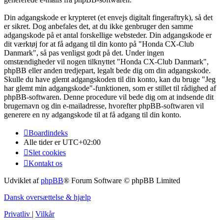
Din adgangskode er krypteret (et envejs digitalt fingeraftryk), så det
er sikret. Dog anbefales det, at du ikke genbruger den samme
adgangskode på et antal forskellige websteder. Din adgangskode er
dit værktøj for at få adgang til din konto på "Honda CX-Club
Danmark", så pas venligst godt på det. Under ingen
omstændigheder vil nogen tilknyttet "Honda CX-Club Danmark",
phpBB eller anden tredjepart, legalt bede dig om din adgangskode.
Skulle du have glemt adgangskoden til din konto, kan du bruge "Jeg
har glemt min adgangskode"-funktionen, som er stillet til rådighed af
phpBB-softwaren. Denne procedure vil bede dig om at indsende dit
brugernavn og din e-mailadresse, hvorefter phpBB-softwaren vil
generere en ny adgangskode til at få adgang til din konto.
Boardindeks
Alle tider er
UTC+02:00
Slet cookies
Kontakt os
Udviklet af
phpBB
® Forum Software © phpBB Limited
Dansk oversættelse & hjælp
Privatliv
|
Vilkår