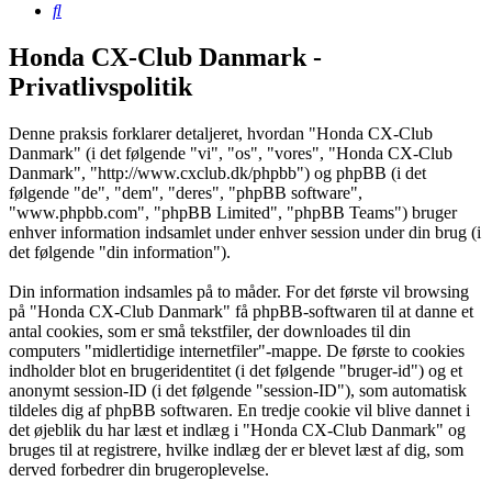
Søg
Honda CX-Club Danmark -
Privatlivspolitik
Denne praksis forklarer detaljeret, hvordan "Honda CX-Club
Danmark" (i det følgende "vi", "os", "vores", "Honda CX-Club
Danmark", "http://www.cxclub.dk/phpbb") og phpBB (i det
følgende "de", "dem", "deres", "phpBB software",
"www.phpbb.com", "phpBB Limited", "phpBB Teams") bruger
enhver information indsamlet under enhver session under din brug (i
det følgende "din information").
Din information indsamles på to måder. For det første vil browsing
på "Honda CX-Club Danmark" få phpBB-softwaren til at danne et
antal cookies, som er små tekstfiler, der downloades til din
computers "midlertidige internetfiler"-mappe. De første to cookies
indholder blot en brugeridentitet (i det følgende "bruger-id") og et
anonymt session-ID (i det følgende "session-ID"), som automatisk
tildeles dig af phpBB softwaren. En tredje cookie vil blive dannet i
det øjeblik du har læst et indlæg i "Honda CX-Club Danmark" og
bruges til at registrere, hvilke indlæg der er blevet læst af dig, som
derved forbedrer din brugeroplevelse.