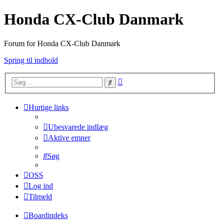
Honda CX-Club Danmark
Forum for Honda CX-Club Danmark
Spring til indhold
Avanceret
Søg
søgning
Hurtige links
Ubesvarede indlæg
Aktive emner
Søg
OSS
Log ind
Tilmeld
Boardindeks