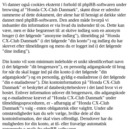
Vi danner også cookies eksternt i forhold til phpBB-softwaren under
browsing af "Honda CX-Club Danmark", skønt disse er udenfor
rammerne af dette dokument, der alene har til hensigt at dække sider
dannet med phpBB-softwaren. Den anden måde hvorpå vi
indsamler din information er via hvad du indsender til os. Dette kan
være, men er ikke begrænset til: at skrive indlæg som en anonym
bruger (i det følgende "anonyme indlæg"), tilmelding på "Honda
CX-Club Danmark" (i det følgende "din konto") og indlæg du har
skrevet efter tilmeldingen og mens du er logget ind (i det følgende
"dine indlæg").
Din konto vil som minimum indeholde et unikt identificerbart navn
(i det følgende "dit brugernavn"), en personlig adgangskode til brug
for når du skal logge ind på din konto (i det følgende "din
adgangskode") og en personlig, gyldig e-mailadresse (i det følgende
"din e-mailadresse"). Din kontoinformation på "Honda CX-Club
Danmark" er beskyttet af databeskyttelseslove i det land hvor vi er
hostet. Enhver information udover dit brugernavn, din adgangskode
og e-mailadresse krævet af "Honda CX-Club Danmark" under
tilmeldingssproceduren, er - afhængig af "Honda CX-Club
Danmark"'s valg - enten obligatorisk eller valgfrit. Under alle
omstændigheder kan du selv vælge, hvilke dele af din
kontoinformation, der skal vises offentligt. Derudover har du
muligheden for din konto, at til- eller fravælge automatisk
genererede e-mails fra phpBB-softwaren.