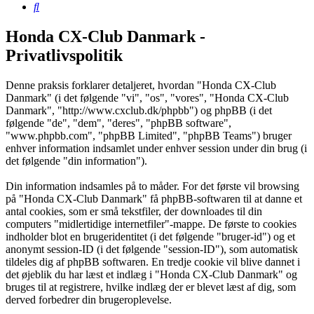
Søg
Honda CX-Club Danmark -
Privatlivspolitik
Denne praksis forklarer detaljeret, hvordan "Honda CX-Club
Danmark" (i det følgende "vi", "os", "vores", "Honda CX-Club
Danmark", "http://www.cxclub.dk/phpbb") og phpBB (i det
følgende "de", "dem", "deres", "phpBB software",
"www.phpbb.com", "phpBB Limited", "phpBB Teams") bruger
enhver information indsamlet under enhver session under din brug (i
det følgende "din information").
Din information indsamles på to måder. For det første vil browsing
på "Honda CX-Club Danmark" få phpBB-softwaren til at danne et
antal cookies, som er små tekstfiler, der downloades til din
computers "midlertidige internetfiler"-mappe. De første to cookies
indholder blot en brugeridentitet (i det følgende "bruger-id") og et
anonymt session-ID (i det følgende "session-ID"), som automatisk
tildeles dig af phpBB softwaren. En tredje cookie vil blive dannet i
det øjeblik du har læst et indlæg i "Honda CX-Club Danmark" og
bruges til at registrere, hvilke indlæg der er blevet læst af dig, som
derved forbedrer din brugeroplevelse.