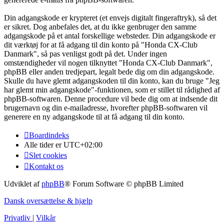
Din adgangskode er krypteret (et envejs digitalt fingeraftryk), så det
er sikret. Dog anbefales det, at du ikke genbruger den samme
adgangskode på et antal forskellige websteder. Din adgangskode er
dit værktøj for at få adgang til din konto på "Honda CX-Club
Danmark", så pas venligst godt på det. Under ingen
omstændigheder vil nogen tilknyttet "Honda CX-Club Danmark",
phpBB eller anden tredjepart, legalt bede dig om din adgangskode.
Skulle du have glemt adgangskoden til din konto, kan du bruge "Jeg
har glemt min adgangskode"-funktionen, som er stillet til rådighed af
phpBB-softwaren. Denne procedure vil bede dig om at indsende dit
brugernavn og din e-mailadresse, hvorefter phpBB-softwaren vil
generere en ny adgangskode til at få adgang til din konto.
Boardindeks
Alle tider er
UTC+02:00
Slet cookies
Kontakt os
Udviklet af
phpBB
® Forum Software © phpBB Limited
Dansk oversættelse & hjælp
Privatliv
|
Vilkår