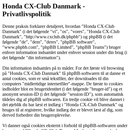
Honda CX-Club Danmark -
Privatlivspolitik
Denne praksis forklarer detaljeret, hvordan "Honda CX-Club
Danmark" (i det følgende "vi", "os", "vores", "Honda CX-Club
Danmark", "http://www.cxclub.dk/phpbb") og phpBB (i det
følgende "de", "dem", "deres", "phpBB software",
"www.phpbb.com", "phpBB Limited", "phpBB Teams") bruger
enhver information indsamlet under enhver session under din brug (i
det følgende "din information").
Din information indsamles på to måder. For det første vil browsing
på "Honda CX-Club Danmark" få phpBB-softwaren til at danne et
antal cookies, som er små tekstfiler, der downloades til din
computers "midlertidige internetfiler"-mappe. De første to cookies
indholder blot en brugeridentitet (i det følgende "bruger-id") og et
anonymt session-ID (i det følgende "session-ID"), som automatisk
tildeles dig af phpBB softwaren. En tredje cookie vil blive dannet i
det øjeblik du har læst et indlæg i "Honda CX-Club Danmark" og
bruges til at registrere, hvilke indlæg der er blevet læst af dig, som
derved forbedrer din brugeroplevelse.
Vi danner også cookies eksternt i forhold til phpBB-softwaren under