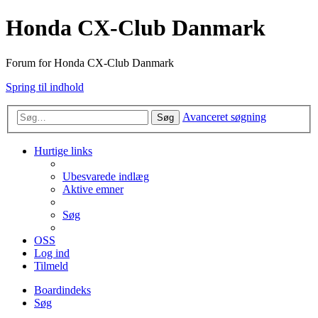
Honda CX-Club Danmark
Forum for Honda CX-Club Danmark
Spring til indhold
Avanceret søgning
Søg
Hurtige links
Ubesvarede indlæg
Aktive emner
Søg
OSS
Log ind
Tilmeld
Boardindeks
Søg