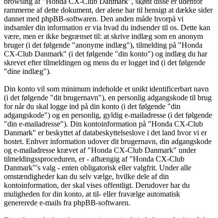
browsing af "Honda CX-Club Danmark", skønt disse er udenfor
rammerne af dette dokument, der alene har til hensigt at dække sider
dannet med phpBB-softwaren. Den anden måde hvorpå vi
indsamler din information er via hvad du indsender til os. Dette kan
være, men er ikke begrænset til: at skrive indlæg som en anonym
bruger (i det følgende "anonyme indlæg"), tilmelding på "Honda
CX-Club Danmark" (i det følgende "din konto") og indlæg du har
skrevet efter tilmeldingen og mens du er logget ind (i det følgende
"dine indlæg").
Din konto vil som minimum indeholde et unikt identificerbart navn
(i det følgende "dit brugernavn"), en personlig adgangskode til brug
for når du skal logge ind på din konto (i det følgende "din
adgangskode") og en personlig, gyldig e-mailadresse (i det følgende
"din e-mailadresse"). Din kontoinformation på "Honda CX-Club
Danmark" er beskyttet af databeskyttelseslove i det land hvor vi er
hostet. Enhver information udover dit brugernavn, din adgangskode
og e-mailadresse krævet af "Honda CX-Club Danmark" under
tilmeldingssproceduren, er - afhængig af "Honda CX-Club
Danmark"'s valg - enten obligatorisk eller valgfrit. Under alle
omstændigheder kan du selv vælge, hvilke dele af din
kontoinformation, der skal vises offentligt. Derudover har du
muligheden for din konto, at til- eller fravælge automatisk
genererede e-mails fra phpBB-softwaren.