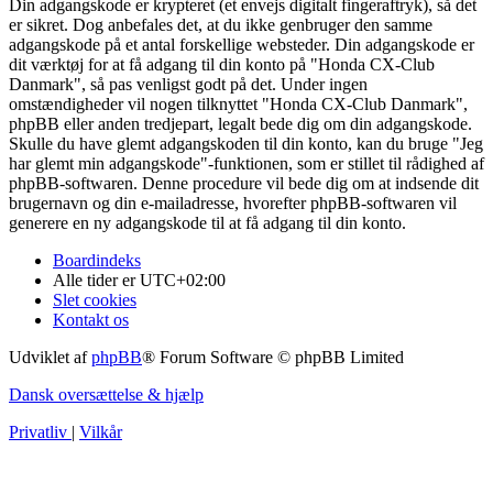
Din adgangskode er krypteret (et envejs digitalt fingeraftryk), så det
er sikret. Dog anbefales det, at du ikke genbruger den samme
adgangskode på et antal forskellige websteder. Din adgangskode er
dit værktøj for at få adgang til din konto på "Honda CX-Club
Danmark", så pas venligst godt på det. Under ingen
omstændigheder vil nogen tilknyttet "Honda CX-Club Danmark",
phpBB eller anden tredjepart, legalt bede dig om din adgangskode.
Skulle du have glemt adgangskoden til din konto, kan du bruge "Jeg
har glemt min adgangskode"-funktionen, som er stillet til rådighed af
phpBB-softwaren. Denne procedure vil bede dig om at indsende dit
brugernavn og din e-mailadresse, hvorefter phpBB-softwaren vil
generere en ny adgangskode til at få adgang til din konto.
Boardindeks
Alle tider er
UTC+02:00
Slet cookies
Kontakt os
Udviklet af
phpBB
® Forum Software © phpBB Limited
Dansk oversættelse & hjælp
Privatliv
|
Vilkår