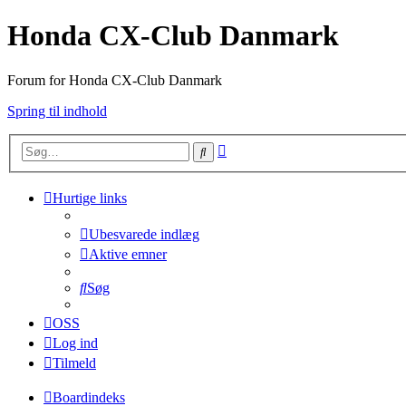
Honda CX-Club Danmark
Forum for Honda CX-Club Danmark
Spring til indhold
Avanceret
Søg
søgning
Hurtige links
Ubesvarede indlæg
Aktive emner
Søg
OSS
Log ind
Tilmeld
Boardindeks