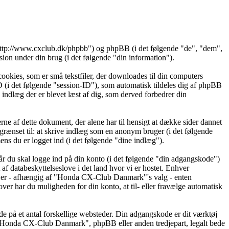
ttp://www.cxclub.dk/phpbb") og phpBB (i det følgende "de", "dem",
 under din brug (i det følgende "din information").
okies, som er små tekstfiler, der downloades til din computers
ID (i det følgende "session-ID"), som automatisk tildeles dig af phpBB
 indlæg der er blevet læst af dig, som derved forbedrer din
 af dette dokument, der alene har til hensigt at dække sider dannet
rænset til: at skrive indlæg som en anonym bruger (i det følgende
s du er logget ind (i det følgende "dine indlæg").
år du skal logge ind på din konto (i det følgende "din adgangskode")
 databeskyttelseslove i det land hvor vi er hostet. Enhver
 er - afhængig af "Honda CX-Club Danmark"'s valg - enten
over har du muligheden for din konto, at til- eller fravælge automatisk
de på et antal forskellige websteder. Din adgangskode er dit værktøj
 "Honda CX-Club Danmark", phpBB eller anden tredjepart, legalt bede