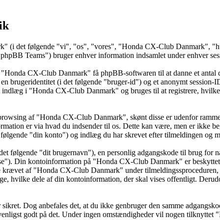
ik
k" (i det følgende "vi", "os", "vores", "Honda CX-Club Danmark", "h
BB Teams") bruger enhver information indsamlet under enhver session
å "Honda CX-Club Danmark" få phpBB-softwaren til at danne et antal co
t en brugeridentitet (i det følgende "bruger-id") og et anonymt session-
 et indlæg i "Honda CX-Club Danmark" og bruges til at registrere, hvilke
 browsing af "Honda CX-Club Danmark", skønt disse er udenfor rammerne
tion er via hvad du indsender til os. Dette kan være, men er ikke beg
gende "din konto") og indlæg du har skrevet efter tilmeldingen og men
det følgende "dit brugernavn"), en personlig adgangskode til brug for n
esse"). Din kontoinformation på "Honda CX-Club Danmark" er beskyttet af
se krævet af "Honda CX-Club Danmark" under tilmeldingssproceduren,
e, hvilke dele af din kontoinformation, der skal vises offentligt. Derud
 er sikret. Dog anbefales det, at du ikke genbruger den samme adgangsko
venligst godt på det. Under ingen omstændigheder vil nogen tilknyttet