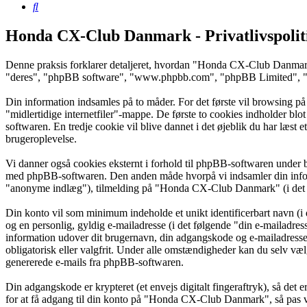
Søg
Honda CX-Club Danmark - Privatlivspolit
Denne praksis forklarer detaljeret, hvordan "Honda CX-Club Danmar
"deres", "phpBB software", "www.phpbb.com", "phpBB Limited", "php
Din information indsamles på to måder. For det første vil browsing p
"midlertidige internetfiler"-mappe. De første to cookies indholder blo
softwaren. En tredje cookie vil blive dannet i det øjeblik du har læst
brugeroplevelse.
Vi danner også cookies eksternt i forhold til phpBB-softwaren under
med phpBB-softwaren. Den anden måde hvorpå vi indsamler din informa
"anonyme indlæg"), tilmelding på "Honda CX-Club Danmark" (i det føl
Din konto vil som minimum indeholde et unikt identificerbart navn (i 
og en personlig, gyldig e-mailadresse (i det følgende "din e-mailadr
information udover dit brugernavn, din adgangskode og e-mailadres
obligatorisk eller valgfrit. Under alle omstændigheder kan du selv vælg
genererede e-mails fra phpBB-softwaren.
Din adgangskode er krypteret (et envejs digitalt fingeraftryk), så det
for at få adgang til din konto på "Honda CX-Club Danmark", så pas 