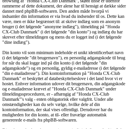
browsing af "Honda CX-Club Danmark", skønt disse er udenfor
rammerne af dette dokument, der alene har til hensigt at dække sider
dannet med phpBB-softwaren. Den anden måde hvorpå vi
indsamler din information er via hvad du indsender til os. Dette kan
være, men er ikke begrænset til: at skrive indlæg som en anonym
bruger (i det følgende "anonyme indlæg"), tilmelding på "Honda
CX-Club Danmark" (i det følgende "din konto") og indlæg du har
skrevet efter tilmeldingen og mens du er logget ind (i det følgende
"dine indlæg").
Din konto vil som minimum indeholde et unikt identificerbart navn
(i det følgende "dit brugernavn"), en personlig adgangskode til brug
for når du skal logge ind på din konto (i det følgende "din
adgangskode") og en personlig, gyldig e-mailadresse (i det følgende
"din e-mailadresse"). Din kontoinformation på "Honda CX-Club
Danmark" er beskyttet af databeskyttelseslove i det land hvor vi er
hostet. Enhver information udover dit brugernavn, din adgangskode
og e-mailadresse krævet af "Honda CX-Club Danmark" under
tilmeldingssproceduren, er - afhængig af "Honda CX-Club
Danmark"'s valg - enten obligatorisk eller valgfrit. Under alle
omstændigheder kan du selv vælge, hvilke dele af din
kontoinformation, der skal vises offentligt. Derudover har du
muligheden for din konto, at til- eller fravælge automatisk
genererede e-mails fra phpBB-softwaren.