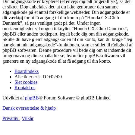
Din adgangskode er krypteret (et envejs digitalt fingeraftryk), så det
er sikret. Dog anbefales det, at du ikke genbruger den samme
adgangskode på et antal forskellige websteder. Din adgangskode er
dit værktøj for at få adgang til din konto på "Honda CX-Club
Danmark", så pas venligst godt på det. Under ingen
omstændigheder vil nogen tilknyttet "Honda CX-Club Danmark",
phpBB eller anden tredjepart, legalt bede dig om din adgangskode.
Skulle du have glemt adgangskoden til din konto, kan du bruge "Jeg
har glemt min adgangskode"-funktionen, som er stillet til rådighed af
phpBB-softwaren. Denne procedure vil bede dig om at indsende dit
brugernavn og din e-mailadresse, hvorefter phpBB-softwaren vil
generere en ny adgangskode til at få adgang til din konto.
Boardindeks
Alle tider er
UTC+02:00
Slet cookies
Kontakt os
Udviklet af
phpBB
® Forum Software © phpBB Limited
Dansk oversættelse & hjælp
Privatliv
|
Vilkår