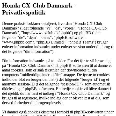
Honda CX-Club Danmark -
Privatlivspolitik
Denne praksis forklarer detaljeret, hvordan "Honda CX-Club
Danmark" (i det følgende "vi", "os", "vores", "Honda CX-Club
Danmark", "http://www.cxclub.dk/phpbb") og phpBB (i det
følgende "de", "dem", "deres", "phpBB software",
"www.phpbb.com", "phpBB Limited", "phpBB Teams") bruger
enhver information indsamlet under enhver session under din brug (i
det følgende "din information").
Din information indsamles på to måder. For det første vil browsing
på "Honda CX-Club Danmark" få phpBB-softwaren til at danne et
antal cookies, som er små tekstfiler, der downloades til din
computers "midlertidige internetfiler"-mappe. De første to cookies
indholder blot en brugeridentitet (i det følgende "bruger-id") og et
anonymt session-ID (i det følgende "session-ID"), som automatisk
tildeles dig af phpBB softwaren. En tredje cookie vil blive dannet i
det øjeblik du har læst et indlæg i "Honda CX-Club Danmark" og
bruges til at registrere, hvilke indlæg der er blevet læst af dig, som
derved forbedrer din brugeroplevelse.
Vi danner også cookies eksternt i forhold til phpBB-softwaren under