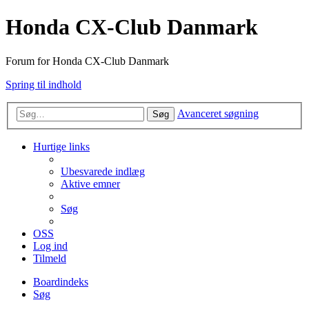
Honda CX-Club Danmark
Forum for Honda CX-Club Danmark
Spring til indhold
Avanceret søgning
Søg
Hurtige links
Ubesvarede indlæg
Aktive emner
Søg
OSS
Log ind
Tilmeld
Boardindeks
Søg