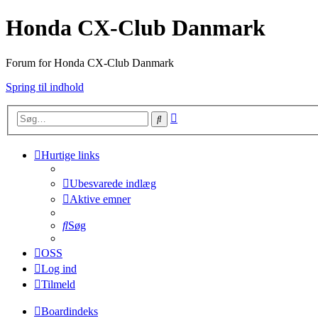
Honda CX-Club Danmark
Forum for Honda CX-Club Danmark
Spring til indhold
Avanceret
Søg
søgning
Hurtige links
Ubesvarede indlæg
Aktive emner
Søg
OSS
Log ind
Tilmeld
Boardindeks