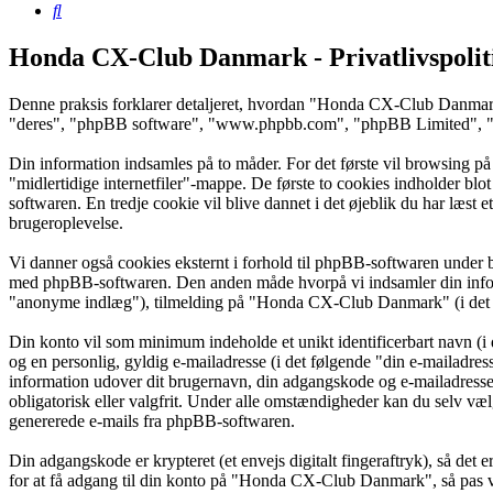
Søg
Honda CX-Club Danmark - Privatlivspolit
Denne praksis forklarer detaljeret, hvordan "Honda CX-Club Danmar
"deres", "phpBB software", "www.phpbb.com", "phpBB Limited", "php
Din information indsamles på to måder. For det første vil browsing p
"midlertidige internetfiler"-mappe. De første to cookies indholder blo
softwaren. En tredje cookie vil blive dannet i det øjeblik du har læst
brugeroplevelse.
Vi danner også cookies eksternt i forhold til phpBB-softwaren under
med phpBB-softwaren. Den anden måde hvorpå vi indsamler din informa
"anonyme indlæg"), tilmelding på "Honda CX-Club Danmark" (i det føl
Din konto vil som minimum indeholde et unikt identificerbart navn (i 
og en personlig, gyldig e-mailadresse (i det følgende "din e-mailadr
information udover dit brugernavn, din adgangskode og e-mailadres
obligatorisk eller valgfrit. Under alle omstændigheder kan du selv vælg
genererede e-mails fra phpBB-softwaren.
Din adgangskode er krypteret (et envejs digitalt fingeraftryk), så det
for at få adgang til din konto på "Honda CX-Club Danmark", så pas 