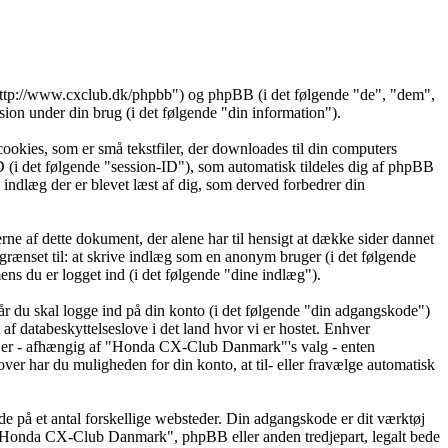
ttp://www.cxclub.dk/phpbb") og phpBB (i det følgende "de", "dem",
 under din brug (i det følgende "din information").
okies, som er små tekstfiler, der downloades til din computers
ID (i det følgende "session-ID"), som automatisk tildeles dig af phpBB
 indlæg der er blevet læst af dig, som derved forbedrer din
 af dette dokument, der alene har til hensigt at dække sider dannet
rænset til: at skrive indlæg som en anonym bruger (i det følgende
s du er logget ind (i det følgende "dine indlæg").
år du skal logge ind på din konto (i det følgende "din adgangskode")
 databeskyttelseslove i det land hvor vi er hostet. Enhver
 er - afhængig af "Honda CX-Club Danmark"'s valg - enten
over har du muligheden for din konto, at til- eller fravælge automatisk
de på et antal forskellige websteder. Din adgangskode er dit værktøj
 "Honda CX-Club Danmark", phpBB eller anden tredjepart, legalt bede