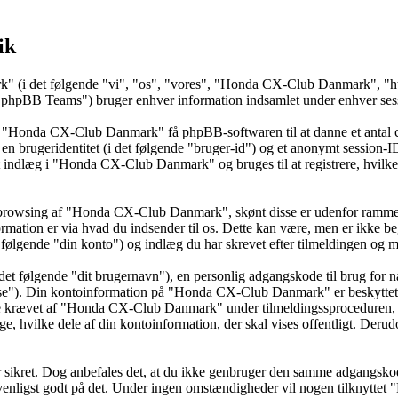
ik
k" (i det følgende "vi", "os", "vores", "Honda CX-Club Danmark", "h
BB Teams") bruger enhver information indsamlet under enhver session
å "Honda CX-Club Danmark" få phpBB-softwaren til at danne et antal co
t en brugeridentitet (i det følgende "bruger-id") og et anonymt session-
 et indlæg i "Honda CX-Club Danmark" og bruges til at registrere, hvilke
 browsing af "Honda CX-Club Danmark", skønt disse er udenfor rammerne
tion er via hvad du indsender til os. Dette kan være, men er ikke beg
gende "din konto") og indlæg du har skrevet efter tilmeldingen og men
det følgende "dit brugernavn"), en personlig adgangskode til brug for n
esse"). Din kontoinformation på "Honda CX-Club Danmark" er beskyttet af
se krævet af "Honda CX-Club Danmark" under tilmeldingssproceduren,
e, hvilke dele af din kontoinformation, der skal vises offentligt. Derud
 er sikret. Dog anbefales det, at du ikke genbruger den samme adgangsko
venligst godt på det. Under ingen omstændigheder vil nogen tilknyttet