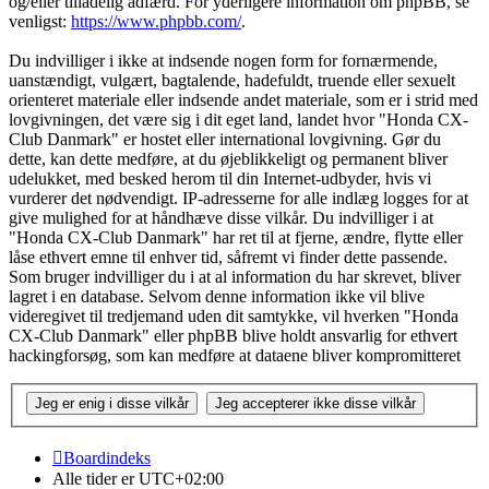
og/eller tilladelig adfærd. For yderligere information om phpBB, se
venligst:
https://www.phpbb.com/
.
Du indvilliger i ikke at indsende nogen form for fornærmende,
uanstændigt, vulgært, bagtalende, hadefuldt, truende eller sexuelt
orienteret materiale eller indsende andet materiale, som er i strid med
lovgivningen, det være sig i dit eget land, landet hvor "Honda CX-
Club Danmark" er hostet eller international lovgivning. Gør du
dette, kan dette medføre, at du øjeblikkeligt og permanent bliver
udelukket, med besked herom til din Internet-udbyder, hvis vi
vurderer det nødvendigt. IP-adresserne for alle indlæg logges for at
give mulighed for at håndhæve disse vilkår. Du indvilliger i at
"Honda CX-Club Danmark" har ret til at fjerne, ændre, flytte eller
låse ethvert emne til enhver tid, såfremt vi finder dette passende.
Som bruger indvilliger du i at al information du har skrevet, bliver
lagret i en database. Selvom denne information ikke vil blive
videregivet til tredjemand uden dit samtykke, vil hverken "Honda
CX-Club Danmark" eller phpBB blive holdt ansvarlig for ethvert
hackingforsøg, som kan medføre at dataene bliver kompromitteret
Boardindeks
Alle tider er
UTC+02:00