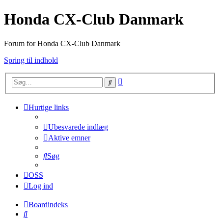
Honda CX-Club Danmark
Forum for Honda CX-Club Danmark
Spring til indhold
Avanceret
Søg
søgning
Hurtige links
Ubesvarede indlæg
Aktive emner
Søg
OSS
Log ind
Boardindeks
Søg