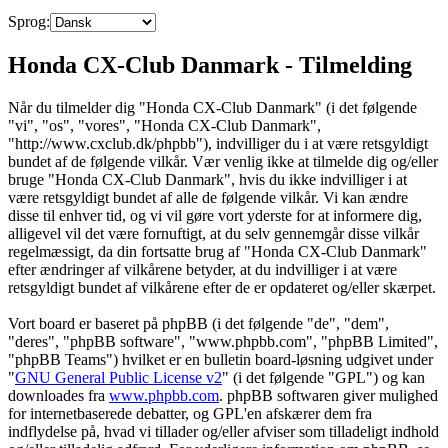
Sprog:
Honda CX-Club Danmark - Tilmelding
Når du tilmelder dig "Honda CX-Club Danmark" (i det følgende
"vi", "os", "vores", "Honda CX-Club Danmark",
"http://www.cxclub.dk/phpbb"), indvilliger du i at være retsgyldigt
bundet af de følgende vilkår. Vær venlig ikke at tilmelde dig og/eller
bruge "Honda CX-Club Danmark", hvis du ikke indvilliger i at
være retsgyldigt bundet af alle de følgende vilkår. Vi kan ændre
disse til enhver tid, og vi vil gøre vort yderste for at informere dig,
alligevel vil det være fornuftigt, at du selv gennemgår disse vilkår
regelmæssigt, da din fortsatte brug af "Honda CX-Club Danmark"
efter ændringer af vilkårene betyder, at du indvilliger i at være
retsgyldigt bundet af vilkårene efter de er opdateret og/eller skærpet.
Vort board er baseret på phpBB (i det følgende "de", "dem",
"deres", "phpBB software", "www.phpbb.com", "phpBB Limited",
"phpBB Teams") hvilket er en bulletin board-løsning udgivet under
"
GNU General Public License v2
" (i det følgende "GPL") og kan
downloades fra
www.phpbb.com
. phpBB softwaren giver mulighed
for internetbaserede debatter, og GPL'en afskærer dem fra
indflydelse på, hvad vi tillader og/eller afviser som tilladeligt indhold