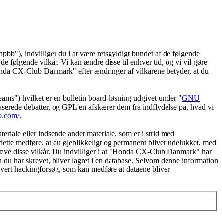
"), indvilliger du i at være retsgyldigt bundet af de følgende
e følgende vilkår. Vi kan ændre disse til enhver tid, og vi vil gøre
 "Honda CX-Club Danmark" efter ændringer af vilkårene betyder, at du
") hvilket er en bulletin board-løsning udgivet under "
GNU
serede debatter, og GPL'en afskærer dem fra indflydelse på, hvad vi
b.com/
.
eriale eller indsende andet materiale, som er i strid med
dette medføre, at du øjeblikkeligt og permanent bliver udelukket, med
ndhæve disse vilkår. Du indvilliger i at "Honda CX-Club Danmark" har
tion du har skrevet, bliver lagret i en database. Selvom denne information
hvert hackingforsøg, som kan medføre at dataene bliver