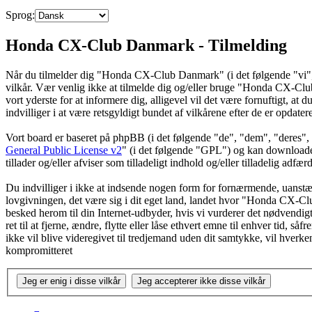
Sprog:
Honda CX-Club Danmark - Tilmelding
Når du tilmelder dig "Honda CX-Club Danmark" (i det følgende "vi",
vilkår. Vær venlig ikke at tilmelde dig og/eller bruge "Honda CX-Club D
vort yderste for at informere dig, alligevel vil det være fornuftigt, 
indvilliger i at være retsgyldigt bundet af vilkårene efter de er opdater
Vort board er baseret på phpBB (i det følgende "de", "dem", "dere
General Public License v2
" (i det følgende "GPL") og kan download
tillader og/eller afviser som tilladeligt indhold og/eller tilladelig ad
Du indvilliger i ikke at indsende nogen form for fornærmende, uanstænd
lovgivningen, det være sig i dit eget land, landet hvor "Honda CX-Clu
besked herom til din Internet-udbyder, hvis vi vurderer det nødvendig
ret til at fjerne, ændre, flytte eller låse ethvert emne til enhver tid, 
ikke vil blive videregivet til tredjemand uden dit samtykke, vil hve
kompromitteret