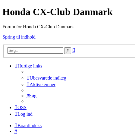
Honda CX-Club Danmark
Forum for Honda CX-Club Danmark
Spring til indhold
Avanceret
Søg
søgning
Hurtige links
Ubesvarede indlæg
Aktive emner
Søg
OSS
Log ind
Boardindeks
Søg