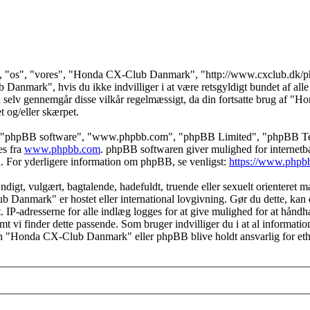
 "os", "vores", "Honda CX-Club Danmark", "http://www.cxclub.dk/phpbb
anmark", hvis du ikke indvilliger i at være retsgyldigt bundet af alle d
at du selv gennemgår disse vilkår regelmæssigt, da din fortsatte brug af
et og/eller skærpet.
s", "phpBB software", "www.phpbb.com", "phpBB Limited", "phpBB Teams
es fra
www.phpbb.com
. phpBB softwaren giver mulighed for internetba
færd. For yderligere information om phpBB, se venligst:
https://www.phpb
igt, vulgært, bagtalende, hadefuldt, truende eller sexuelt orienteret mat
b Danmark" er hostet eller international lovgivning. Gør du dette, kan 
t. IP-adresserne for alle indlæg logges for at give mulighed for at hå
såfremt vi finder dette passende. Som bruger indvilliger du i at al informa
rken "Honda CX-Club Danmark" eller phpBB blive holdt ansvarlig for et