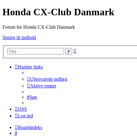
Honda CX-Club Danmark
Forum for Honda CX-Club Danmark
Spring til indhold
Avanceret
Søg
søgning
Hurtige links
Ubesvarede indlæg
Aktive emner
Søg
OSS
Log ind
Boardindeks
Søg