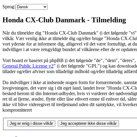
Sprog:
Honda CX-Club Danmark - Tilmelding
Når du tilmelder dig "Honda CX-Club Danmark" (i det følgende "vi",
vilkår. Vær venlig ikke at tilmelde dig og/eller bruge "Honda CX-Club D
vort yderste for at informere dig, alligevel vil det være fornuftigt, 
indvilliger i at være retsgyldigt bundet af vilkårene efter de er opdater
Vort board er baseret på phpBB (i det følgende "de", "dem", "dere
General Public License v2
" (i det følgende "GPL") og kan download
tillader og/eller afviser som tilladeligt indhold og/eller tilladelig ad
Du indvilliger i ikke at indsende nogen form for fornærmende, uanstænd
lovgivningen, det være sig i dit eget land, landet hvor "Honda CX-Clu
besked herom til din Internet-udbyder, hvis vi vurderer det nødvendig
ret til at fjerne, ændre, flytte eller låse ethvert emne til enhver tid, 
ikke vil blive videregivet til tredjemand uden dit samtykke, vil hve
kompromitteret