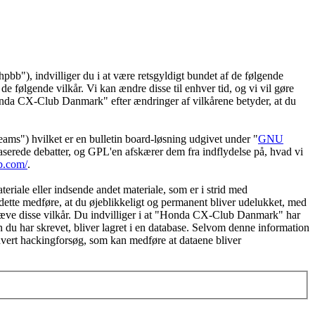
"), indvilliger du i at være retsgyldigt bundet af de følgende
e følgende vilkår. Vi kan ændre disse til enhver tid, og vi vil gøre
 "Honda CX-Club Danmark" efter ændringer af vilkårene betyder, at du
") hvilket er en bulletin board-løsning udgivet under "
GNU
serede debatter, og GPL'en afskærer dem fra indflydelse på, hvad vi
b.com/
.
eriale eller indsende andet materiale, som er i strid med
dette medføre, at du øjeblikkeligt og permanent bliver udelukket, med
ndhæve disse vilkår. Du indvilliger i at "Honda CX-Club Danmark" har
tion du har skrevet, bliver lagret i en database. Selvom denne information
hvert hackingforsøg, som kan medføre at dataene bliver