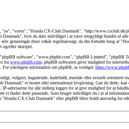
 "os", "vores", "Honda CX-Club Danmark", "http://www.cxclub.dk/phpbb
anmark", hvis du ikke indvilliger i at være retsgyldigt bundet af alle d
at du selv gennemgår disse vilkår regelmæssigt, da din fortsatte brug af
et og/eller skærpet.
s", "phpBB software", "www.phpbb.com", "phpBB Limited", "phpBB Teams
es fra
www.phpbb.com
. phpBB softwaren giver mulighed for internetba
færd. For yderligere information om phpBB, se venligst:
https://www.phpb
igt, vulgært, bagtalende, hadefuldt, truende eller sexuelt orienteret mat
b Danmark" er hostet eller international lovgivning. Gør du dette, kan 
t. IP-adresserne for alle indlæg logges for at give mulighed for at hå
såfremt vi finder dette passende. Som bruger indvilliger du i at al informa
rken "Honda CX-Club Danmark" eller phpBB blive holdt ansvarlig for et