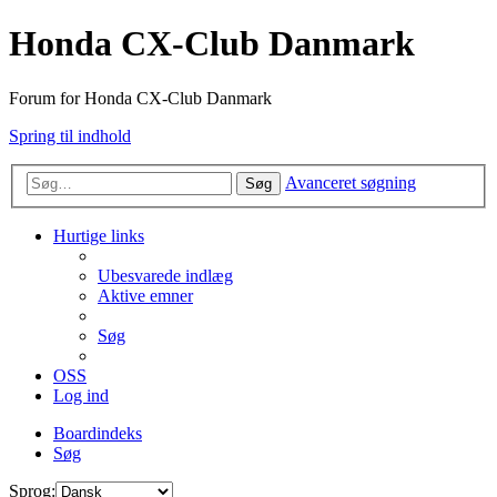
Honda CX-Club Danmark
Forum for Honda CX-Club Danmark
Spring til indhold
Avanceret søgning
Søg
Hurtige links
Ubesvarede indlæg
Aktive emner
Søg
OSS
Log ind
Boardindeks
Søg
Sprog: