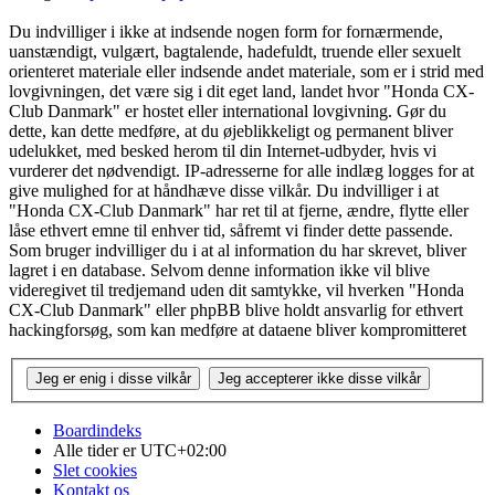
Du indvilliger i ikke at indsende nogen form for fornærmende,
uanstændigt, vulgært, bagtalende, hadefuldt, truende eller sexuelt
orienteret materiale eller indsende andet materiale, som er i strid med
lovgivningen, det være sig i dit eget land, landet hvor "Honda CX-
Club Danmark" er hostet eller international lovgivning. Gør du
dette, kan dette medføre, at du øjeblikkeligt og permanent bliver
udelukket, med besked herom til din Internet-udbyder, hvis vi
vurderer det nødvendigt. IP-adresserne for alle indlæg logges for at
give mulighed for at håndhæve disse vilkår. Du indvilliger i at
"Honda CX-Club Danmark" har ret til at fjerne, ændre, flytte eller
låse ethvert emne til enhver tid, såfremt vi finder dette passende.
Som bruger indvilliger du i at al information du har skrevet, bliver
lagret i en database. Selvom denne information ikke vil blive
videregivet til tredjemand uden dit samtykke, vil hverken "Honda
CX-Club Danmark" eller phpBB blive holdt ansvarlig for ethvert
hackingforsøg, som kan medføre at dataene bliver kompromitteret
Boardindeks
Alle tider er
UTC+02:00
Slet cookies
Kontakt os