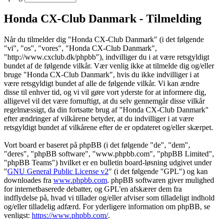
Honda CX-Club Danmark - Tilmelding
Når du tilmelder dig "Honda CX-Club Danmark" (i det følgende
"vi", "os", "vores", "Honda CX-Club Danmark",
"http://www.cxclub.dk/phpbb"), indvilliger du i at være retsgyldigt
bundet af de følgende vilkår. Vær venlig ikke at tilmelde dig og/eller
bruge "Honda CX-Club Danmark", hvis du ikke indvilliger i at
være retsgyldigt bundet af alle de følgende vilkår. Vi kan ændre
disse til enhver tid, og vi vil gøre vort yderste for at informere dig,
alligevel vil det være fornuftigt, at du selv gennemgår disse vilkår
regelmæssigt, da din fortsatte brug af "Honda CX-Club Danmark"
efter ændringer af vilkårene betyder, at du indvilliger i at være
retsgyldigt bundet af vilkårene efter de er opdateret og/eller skærpet.
Vort board er baseret på phpBB (i det følgende "de", "dem",
"deres", "phpBB software", "www.phpbb.com", "phpBB Limited",
"phpBB Teams") hvilket er en bulletin board-løsning udgivet under
"
GNU General Public License v2
" (i det følgende "GPL") og kan
downloades fra
www.phpbb.com
. phpBB softwaren giver mulighed
for internetbaserede debatter, og GPL'en afskærer dem fra
indflydelse på, hvad vi tillader og/eller afviser som tilladeligt indhold
og/eller tilladelig adfærd. For yderligere information om phpBB, se
venligst:
https://www.phpbb.com/
.