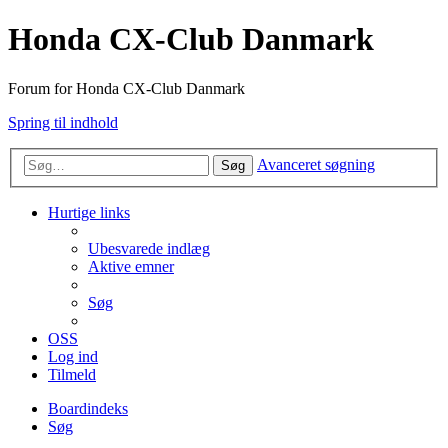
Honda CX-Club Danmark
Forum for Honda CX-Club Danmark
Spring til indhold
Avanceret søgning
Søg
Hurtige links
Ubesvarede indlæg
Aktive emner
Søg
OSS
Log ind
Tilmeld
Boardindeks
Søg