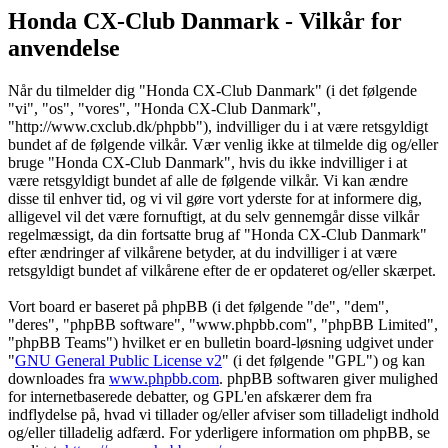
Honda CX-Club Danmark - Vilkår for
anvendelse
Når du tilmelder dig "Honda CX-Club Danmark" (i det følgende
"vi", "os", "vores", "Honda CX-Club Danmark",
"http://www.cxclub.dk/phpbb"), indvilliger du i at være retsgyldigt
bundet af de følgende vilkår. Vær venlig ikke at tilmelde dig og/eller
bruge "Honda CX-Club Danmark", hvis du ikke indvilliger i at
være retsgyldigt bundet af alle de følgende vilkår. Vi kan ændre
disse til enhver tid, og vi vil gøre vort yderste for at informere dig,
alligevel vil det være fornuftigt, at du selv gennemgår disse vilkår
regelmæssigt, da din fortsatte brug af "Honda CX-Club Danmark"
efter ændringer af vilkårene betyder, at du indvilliger i at være
retsgyldigt bundet af vilkårene efter de er opdateret og/eller skærpet.
Vort board er baseret på phpBB (i det følgende "de", "dem",
"deres", "phpBB software", "www.phpbb.com", "phpBB Limited",
"phpBB Teams") hvilket er en bulletin board-løsning udgivet under
"
GNU General Public License v2
" (i det følgende "GPL") og kan
downloades fra
www.phpbb.com
. phpBB softwaren giver mulighed
for internetbaserede debatter, og GPL'en afskærer dem fra
indflydelse på, hvad vi tillader og/eller afviser som tilladeligt indhold
og/eller tilladelig adfærd. For yderligere information om phpBB, se