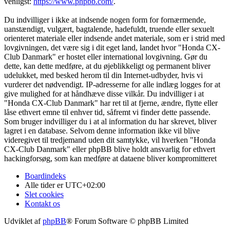
venligst:
https://www.phpbb.com/
.
Du indvilliger i ikke at indsende nogen form for fornærmende,
uanstændigt, vulgært, bagtalende, hadefuldt, truende eller sexuelt
orienteret materiale eller indsende andet materiale, som er i strid med
lovgivningen, det være sig i dit eget land, landet hvor "Honda CX-
Club Danmark" er hostet eller international lovgivning. Gør du
dette, kan dette medføre, at du øjeblikkeligt og permanent bliver
udelukket, med besked herom til din Internet-udbyder, hvis vi
vurderer det nødvendigt. IP-adresserne for alle indlæg logges for at
give mulighed for at håndhæve disse vilkår. Du indvilliger i at
"Honda CX-Club Danmark" har ret til at fjerne, ændre, flytte eller
låse ethvert emne til enhver tid, såfremt vi finder dette passende.
Som bruger indvilliger du i at al information du har skrevet, bliver
lagret i en database. Selvom denne information ikke vil blive
videregivet til tredjemand uden dit samtykke, vil hverken "Honda
CX-Club Danmark" eller phpBB blive holdt ansvarlig for ethvert
hackingforsøg, som kan medføre at dataene bliver kompromitteret
Boardindeks
Alle tider er
UTC+02:00
Slet cookies
Kontakt os
Udviklet af
phpBB
® Forum Software © phpBB Limited