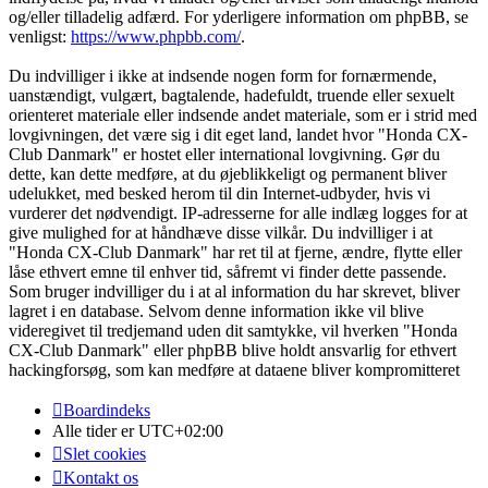
og/eller tilladelig adfærd. For yderligere information om phpBB, se
venligst:
https://www.phpbb.com/
.
Du indvilliger i ikke at indsende nogen form for fornærmende,
uanstændigt, vulgært, bagtalende, hadefuldt, truende eller sexuelt
orienteret materiale eller indsende andet materiale, som er i strid med
lovgivningen, det være sig i dit eget land, landet hvor "Honda CX-
Club Danmark" er hostet eller international lovgivning. Gør du
dette, kan dette medføre, at du øjeblikkeligt og permanent bliver
udelukket, med besked herom til din Internet-udbyder, hvis vi
vurderer det nødvendigt. IP-adresserne for alle indlæg logges for at
give mulighed for at håndhæve disse vilkår. Du indvilliger i at
"Honda CX-Club Danmark" har ret til at fjerne, ændre, flytte eller
låse ethvert emne til enhver tid, såfremt vi finder dette passende.
Som bruger indvilliger du i at al information du har skrevet, bliver
lagret i en database. Selvom denne information ikke vil blive
videregivet til tredjemand uden dit samtykke, vil hverken "Honda
CX-Club Danmark" eller phpBB blive holdt ansvarlig for ethvert
hackingforsøg, som kan medføre at dataene bliver kompromitteret
Boardindeks
Alle tider er
UTC+02:00
Slet cookies
Kontakt os