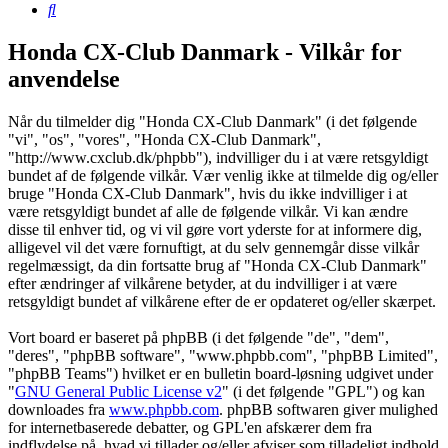
Søg
Honda CX-Club Danmark - Vilkår for
anvendelse
Når du tilmelder dig "Honda CX-Club Danmark" (i det følgende
"vi", "os", "vores", "Honda CX-Club Danmark",
"http://www.cxclub.dk/phpbb"), indvilliger du i at være retsgyldigt
bundet af de følgende vilkår. Vær venlig ikke at tilmelde dig og/eller
bruge "Honda CX-Club Danmark", hvis du ikke indvilliger i at
være retsgyldigt bundet af alle de følgende vilkår. Vi kan ændre
disse til enhver tid, og vi vil gøre vort yderste for at informere dig,
alligevel vil det være fornuftigt, at du selv gennemgår disse vilkår
regelmæssigt, da din fortsatte brug af "Honda CX-Club Danmark"
efter ændringer af vilkårene betyder, at du indvilliger i at være
retsgyldigt bundet af vilkårene efter de er opdateret og/eller skærpet.
Vort board er baseret på phpBB (i det følgende "de", "dem",
"deres", "phpBB software", "www.phpbb.com", "phpBB Limited",
"phpBB Teams") hvilket er en bulletin board-løsning udgivet under
"
GNU General Public License v2
" (i det følgende "GPL") og kan
downloades fra
www.phpbb.com
. phpBB softwaren giver mulighed
for internetbaserede debatter, og GPL'en afskærer dem fra
indflydelse på, hvad vi tillader og/eller afviser som tilladeligt indhold