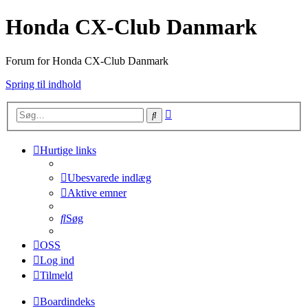
Honda CX-Club Danmark
Forum for Honda CX-Club Danmark
Spring til indhold
Avanceret
Søg
søgning
Hurtige links
Ubesvarede indlæg
Aktive emner
Søg
OSS
Log ind
Tilmeld
Boardindeks