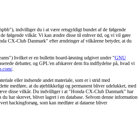
"), indvilliger du i at være retsgyldigt bundet af de følgende
e følgende vilkår. Vi kan ændre disse til enhver tid, og vi vil gøre
 "Honda CX-Club Danmark" efter ændringer af vilkårene betyder, at du
") hvilket er en bulletin board-løsning udgivet under "
GNU
serede debatter, og GPL'en afskærer dem fra indflydelse på, hvad vi
b.com/
.
eriale eller indsende andet materiale, som er i strid med
dette medføre, at du øjeblikkeligt og permanent bliver udelukket, med
ndhæve disse vilkår. Du indvilliger i at "Honda CX-Club Danmark" har
tion du har skrevet, bliver lagret i en database. Selvom denne information
hvert hackingforsøg, som kan medføre at dataene bliver