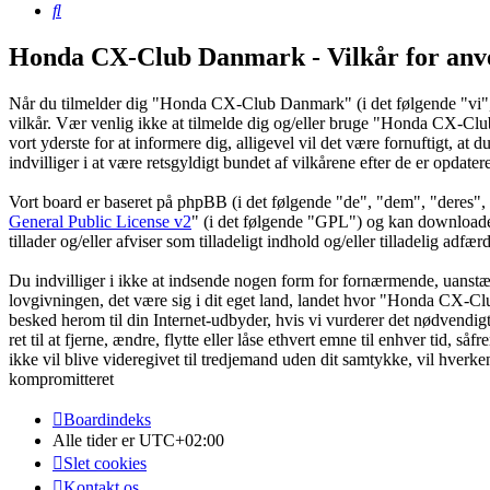
Søg
Honda CX-Club Danmark - Vilkår for anv
Når du tilmelder dig "Honda CX-Club Danmark" (i det følgende "vi",
vilkår. Vær venlig ikke at tilmelde dig og/eller bruge "Honda CX-Club D
vort yderste for at informere dig, alligevel vil det være fornuftigt, 
indvilliger i at være retsgyldigt bundet af vilkårene efter de er opdater
Vort board er baseret på phpBB (i det følgende "de", "dem", "dere
General Public License v2
" (i det følgende "GPL") og kan download
tillader og/eller afviser som tilladeligt indhold og/eller tilladelig ad
Du indvilliger i ikke at indsende nogen form for fornærmende, uanstænd
lovgivningen, det være sig i dit eget land, landet hvor "Honda CX-Clu
besked herom til din Internet-udbyder, hvis vi vurderer det nødvendig
ret til at fjerne, ændre, flytte eller låse ethvert emne til enhver tid, 
ikke vil blive videregivet til tredjemand uden dit samtykke, vil hve
kompromitteret
Boardindeks
Alle tider er
UTC+02:00
Slet cookies
Kontakt os