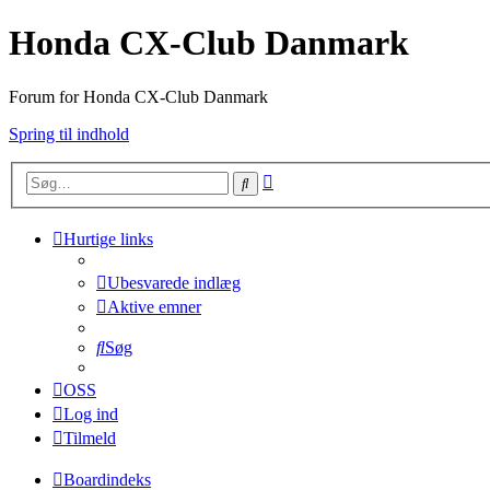
Honda CX-Club Danmark
Forum for Honda CX-Club Danmark
Spring til indhold
Avanceret
Søg
søgning
Hurtige links
Ubesvarede indlæg
Aktive emner
Søg
OSS
Log ind
Tilmeld
Boardindeks