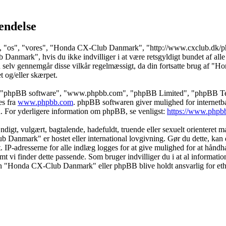
endelse
 "os", "vores", "Honda CX-Club Danmark", "http://www.cxclub.dk/phpbb
anmark", hvis du ikke indvilliger i at være retsgyldigt bundet af alle d
at du selv gennemgår disse vilkår regelmæssigt, da din fortsatte brug af
et og/eller skærpet.
s", "phpBB software", "www.phpbb.com", "phpBB Limited", "phpBB Teams
es fra
www.phpbb.com
. phpBB softwaren giver mulighed for internetba
færd. For yderligere information om phpBB, se venligst:
https://www.phpb
igt, vulgært, bagtalende, hadefuldt, truende eller sexuelt orienteret mat
b Danmark" er hostet eller international lovgivning. Gør du dette, kan 
t. IP-adresserne for alle indlæg logges for at give mulighed for at hå
såfremt vi finder dette passende. Som bruger indvilliger du i at al informa
rken "Honda CX-Club Danmark" eller phpBB blive holdt ansvarlig for et