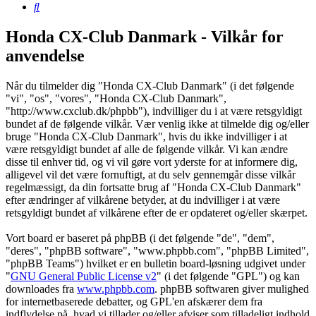
Søg
Honda CX-Club Danmark - Vilkår for
anvendelse
Når du tilmelder dig "Honda CX-Club Danmark" (i det følgende
"vi", "os", "vores", "Honda CX-Club Danmark",
"http://www.cxclub.dk/phpbb"), indvilliger du i at være retsgyldigt
bundet af de følgende vilkår. Vær venlig ikke at tilmelde dig og/eller
bruge "Honda CX-Club Danmark", hvis du ikke indvilliger i at
være retsgyldigt bundet af alle de følgende vilkår. Vi kan ændre
disse til enhver tid, og vi vil gøre vort yderste for at informere dig,
alligevel vil det være fornuftigt, at du selv gennemgår disse vilkår
regelmæssigt, da din fortsatte brug af "Honda CX-Club Danmark"
efter ændringer af vilkårene betyder, at du indvilliger i at være
retsgyldigt bundet af vilkårene efter de er opdateret og/eller skærpet.
Vort board er baseret på phpBB (i det følgende "de", "dem",
"deres", "phpBB software", "www.phpbb.com", "phpBB Limited",
"phpBB Teams") hvilket er en bulletin board-løsning udgivet under
"
GNU General Public License v2
" (i det følgende "GPL") og kan
downloades fra
www.phpbb.com
. phpBB softwaren giver mulighed
for internetbaserede debatter, og GPL'en afskærer dem fra
indflydelse på, hvad vi tillader og/eller afviser som tilladeligt indhold