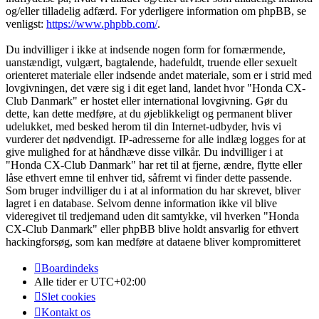
og/eller tilladelig adfærd. For yderligere information om phpBB, se
venligst:
https://www.phpbb.com/
.
Du indvilliger i ikke at indsende nogen form for fornærmende,
uanstændigt, vulgært, bagtalende, hadefuldt, truende eller sexuelt
orienteret materiale eller indsende andet materiale, som er i strid med
lovgivningen, det være sig i dit eget land, landet hvor "Honda CX-
Club Danmark" er hostet eller international lovgivning. Gør du
dette, kan dette medføre, at du øjeblikkeligt og permanent bliver
udelukket, med besked herom til din Internet-udbyder, hvis vi
vurderer det nødvendigt. IP-adresserne for alle indlæg logges for at
give mulighed for at håndhæve disse vilkår. Du indvilliger i at
"Honda CX-Club Danmark" har ret til at fjerne, ændre, flytte eller
låse ethvert emne til enhver tid, såfremt vi finder dette passende.
Som bruger indvilliger du i at al information du har skrevet, bliver
lagret i en database. Selvom denne information ikke vil blive
videregivet til tredjemand uden dit samtykke, vil hverken "Honda
CX-Club Danmark" eller phpBB blive holdt ansvarlig for ethvert
hackingforsøg, som kan medføre at dataene bliver kompromitteret
Boardindeks
Alle tider er
UTC+02:00
Slet cookies
Kontakt os