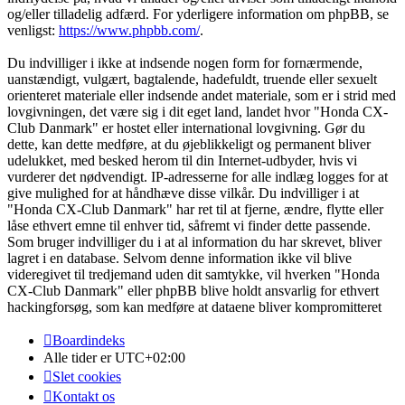
og/eller tilladelig adfærd. For yderligere information om phpBB, se
venligst:
https://www.phpbb.com/
.
Du indvilliger i ikke at indsende nogen form for fornærmende,
uanstændigt, vulgært, bagtalende, hadefuldt, truende eller sexuelt
orienteret materiale eller indsende andet materiale, som er i strid med
lovgivningen, det være sig i dit eget land, landet hvor "Honda CX-
Club Danmark" er hostet eller international lovgivning. Gør du
dette, kan dette medføre, at du øjeblikkeligt og permanent bliver
udelukket, med besked herom til din Internet-udbyder, hvis vi
vurderer det nødvendigt. IP-adresserne for alle indlæg logges for at
give mulighed for at håndhæve disse vilkår. Du indvilliger i at
"Honda CX-Club Danmark" har ret til at fjerne, ændre, flytte eller
låse ethvert emne til enhver tid, såfremt vi finder dette passende.
Som bruger indvilliger du i at al information du har skrevet, bliver
lagret i en database. Selvom denne information ikke vil blive
videregivet til tredjemand uden dit samtykke, vil hverken "Honda
CX-Club Danmark" eller phpBB blive holdt ansvarlig for ethvert
hackingforsøg, som kan medføre at dataene bliver kompromitteret
Boardindeks
Alle tider er
UTC+02:00
Slet cookies
Kontakt os