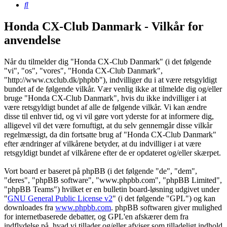
Søg
Honda CX-Club Danmark - Vilkår for
anvendelse
Når du tilmelder dig "Honda CX-Club Danmark" (i det følgende
"vi", "os", "vores", "Honda CX-Club Danmark",
"http://www.cxclub.dk/phpbb"), indvilliger du i at være retsgyldigt
bundet af de følgende vilkår. Vær venlig ikke at tilmelde dig og/eller
bruge "Honda CX-Club Danmark", hvis du ikke indvilliger i at
være retsgyldigt bundet af alle de følgende vilkår. Vi kan ændre
disse til enhver tid, og vi vil gøre vort yderste for at informere dig,
alligevel vil det være fornuftigt, at du selv gennemgår disse vilkår
regelmæssigt, da din fortsatte brug af "Honda CX-Club Danmark"
efter ændringer af vilkårene betyder, at du indvilliger i at være
retsgyldigt bundet af vilkårene efter de er opdateret og/eller skærpet.
Vort board er baseret på phpBB (i det følgende "de", "dem",
"deres", "phpBB software", "www.phpbb.com", "phpBB Limited",
"phpBB Teams") hvilket er en bulletin board-løsning udgivet under
"
GNU General Public License v2
" (i det følgende "GPL") og kan
downloades fra
www.phpbb.com
. phpBB softwaren giver mulighed
for internetbaserede debatter, og GPL'en afskærer dem fra
indflydelse på, hvad vi tillader og/eller afviser som tilladeligt indhold