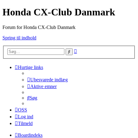
Honda CX-Club Danmark
Forum for Honda CX-Club Danmark
Spring til indhold
Avanceret
Søg
søgning
Hurtige links
Ubesvarede indlæg
Aktive emner
Søg
OSS
Log ind
Tilmeld
Boardindeks