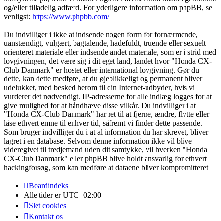
og/eller tilladelig adfærd. For yderligere information om phpBB, se
venligst:
https://www.phpbb.com/
.
Du indvilliger i ikke at indsende nogen form for fornærmende,
uanstændigt, vulgært, bagtalende, hadefuldt, truende eller sexuelt
orienteret materiale eller indsende andet materiale, som er i strid med
lovgivningen, det være sig i dit eget land, landet hvor "Honda CX-
Club Danmark" er hostet eller international lovgivning. Gør du
dette, kan dette medføre, at du øjeblikkeligt og permanent bliver
udelukket, med besked herom til din Internet-udbyder, hvis vi
vurderer det nødvendigt. IP-adresserne for alle indlæg logges for at
give mulighed for at håndhæve disse vilkår. Du indvilliger i at
"Honda CX-Club Danmark" har ret til at fjerne, ændre, flytte eller
låse ethvert emne til enhver tid, såfremt vi finder dette passende.
Som bruger indvilliger du i at al information du har skrevet, bliver
lagret i en database. Selvom denne information ikke vil blive
videregivet til tredjemand uden dit samtykke, vil hverken "Honda
CX-Club Danmark" eller phpBB blive holdt ansvarlig for ethvert
hackingforsøg, som kan medføre at dataene bliver kompromitteret
Boardindeks
Alle tider er
UTC+02:00
Slet cookies
Kontakt os