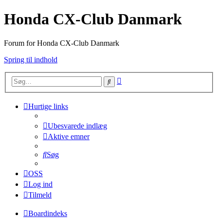
Honda CX-Club Danmark
Forum for Honda CX-Club Danmark
Spring til indhold
Avanceret
Søg
søgning
Hurtige links
Ubesvarede indlæg
Aktive emner
Søg
OSS
Log ind
Tilmeld
Boardindeks