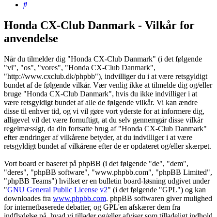
Søg
Honda CX-Club Danmark - Vilkår for
anvendelse
Når du tilmelder dig "Honda CX-Club Danmark" (i det følgende
"vi", "os", "vores", "Honda CX-Club Danmark",
"http://www.cxclub.dk/phpbb"), indvilliger du i at være retsgyldigt
bundet af de følgende vilkår. Vær venlig ikke at tilmelde dig og/eller
bruge "Honda CX-Club Danmark", hvis du ikke indvilliger i at
være retsgyldigt bundet af alle de følgende vilkår. Vi kan ændre
disse til enhver tid, og vi vil gøre vort yderste for at informere dig,
alligevel vil det være fornuftigt, at du selv gennemgår disse vilkår
regelmæssigt, da din fortsatte brug af "Honda CX-Club Danmark"
efter ændringer af vilkårene betyder, at du indvilliger i at være
retsgyldigt bundet af vilkårene efter de er opdateret og/eller skærpet.
Vort board er baseret på phpBB (i det følgende "de", "dem",
"deres", "phpBB software", "www.phpbb.com", "phpBB Limited",
"phpBB Teams") hvilket er en bulletin board-løsning udgivet under
"
GNU General Public License v2
" (i det følgende "GPL") og kan
downloades fra
www.phpbb.com
. phpBB softwaren giver mulighed
for internetbaserede debatter, og GPL'en afskærer dem fra
indflydelse på, hvad vi tillader og/eller afviser som tilladeligt indhold