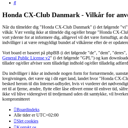
Søg
Honda CX-Club Danmark - Vilkår for anv
Når du tilmelder dig "Honda CX-Club Danmark" (i det følgende "vi",
vilkår. Vær venlig ikke at tilmelde dig og/eller bruge "Honda CX-Club D
vort yderste for at informere dig, alligevel vil det være fornuftigt, 
indvilliger i at være retsgyldigt bundet af vilkårene efter de er opdater
Vort board er baseret på phpBB (i det følgende "de", "dem", "dere
General Public License v2
" (i det følgende "GPL") og kan download
tillader og/eller afviser som tilladeligt indhold og/eller tilladelig ad
Du indvilliger i ikke at indsende nogen form for fornærmende, uanstænd
lovgivningen, det være sig i dit eget land, landet hvor "Honda CX-Clu
besked herom til din Internet-udbyder, hvis vi vurderer det nødvendig
ret til at fjerne, ændre, flytte eller låse ethvert emne til enhver tid, 
ikke vil blive videregivet til tredjemand uden dit samtykke, vil hve
kompromitteret
Boardindeks
Alle tider er
UTC+02:00
Slet cookies
Kontakt os