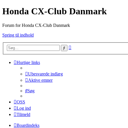
Honda CX-Club Danmark
Forum for Honda CX-Club Danmark
Spring til indhold
Avanceret
Søg
søgning
Hurtige links
Ubesvarede indlæg
Aktive emner
Søg
OSS
Log ind
Tilmeld
Boardindeks