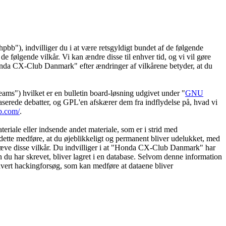
"), indvilliger du i at være retsgyldigt bundet af de følgende
e følgende vilkår. Vi kan ændre disse til enhver tid, og vi vil gøre
 "Honda CX-Club Danmark" efter ændringer af vilkårene betyder, at du
") hvilket er en bulletin board-løsning udgivet under "
GNU
serede debatter, og GPL'en afskærer dem fra indflydelse på, hvad vi
b.com/
.
eriale eller indsende andet materiale, som er i strid med
dette medføre, at du øjeblikkeligt og permanent bliver udelukket, med
ndhæve disse vilkår. Du indvilliger i at "Honda CX-Club Danmark" har
tion du har skrevet, bliver lagret i en database. Selvom denne information
hvert hackingforsøg, som kan medføre at dataene bliver