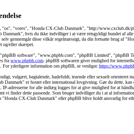
endelse
 "os", "vores", "Honda CX-Club Danmark", "http://www.cxclub.dk/phpbb
anmark", hvis du ikke indvilliger i at være retsgyldigt bundet af alle d
at du selv gennemgår disse vilkår regelmæssigt, da din fortsatte brug af
et og/eller skærpet.
s", "phpBB software", "www.phpbb.com", "phpBB Limited", "phpBB Teams
es fra
www.phpbb.com
. phpBB softwaren giver mulighed for internetba
færd. For yderligere information om phpBB, se venligst:
https://www.phpb
igt, vulgært, bagtalende, hadefuldt, truende eller sexuelt orienteret mat
b Danmark" er hostet eller international lovgivning. Gør du dette, kan 
t. IP-adresserne for alle indlæg logges for at give mulighed for at hå
såfremt vi finder dette passende. Som bruger indvilliger du i at al informa
rken "Honda CX-Club Danmark" eller phpBB blive holdt ansvarlig for et