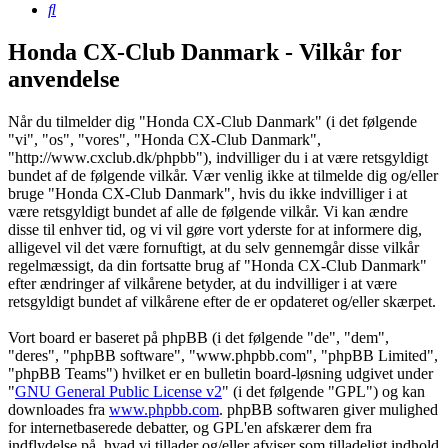
Søg
Honda CX-Club Danmark - Vilkår for
anvendelse
Når du tilmelder dig "Honda CX-Club Danmark" (i det følgende
"vi", "os", "vores", "Honda CX-Club Danmark",
"http://www.cxclub.dk/phpbb"), indvilliger du i at være retsgyldigt
bundet af de følgende vilkår. Vær venlig ikke at tilmelde dig og/eller
bruge "Honda CX-Club Danmark", hvis du ikke indvilliger i at
være retsgyldigt bundet af alle de følgende vilkår. Vi kan ændre
disse til enhver tid, og vi vil gøre vort yderste for at informere dig,
alligevel vil det være fornuftigt, at du selv gennemgår disse vilkår
regelmæssigt, da din fortsatte brug af "Honda CX-Club Danmark"
efter ændringer af vilkårene betyder, at du indvilliger i at være
retsgyldigt bundet af vilkårene efter de er opdateret og/eller skærpet.
Vort board er baseret på phpBB (i det følgende "de", "dem",
"deres", "phpBB software", "www.phpbb.com", "phpBB Limited",
"phpBB Teams") hvilket er en bulletin board-løsning udgivet under
"
GNU General Public License v2
" (i det følgende "GPL") og kan
downloades fra
www.phpbb.com
. phpBB softwaren giver mulighed
for internetbaserede debatter, og GPL'en afskærer dem fra
indflydelse på, hvad vi tillader og/eller afviser som tilladeligt indhold