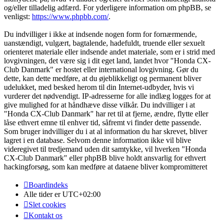
og/eller tilladelig adfærd. For yderligere information om phpBB, se
venligst:
https://www.phpbb.com/
.
Du indvilliger i ikke at indsende nogen form for fornærmende,
uanstændigt, vulgært, bagtalende, hadefuldt, truende eller sexuelt
orienteret materiale eller indsende andet materiale, som er i strid med
lovgivningen, det være sig i dit eget land, landet hvor "Honda CX-
Club Danmark" er hostet eller international lovgivning. Gør du
dette, kan dette medføre, at du øjeblikkeligt og permanent bliver
udelukket, med besked herom til din Internet-udbyder, hvis vi
vurderer det nødvendigt. IP-adresserne for alle indlæg logges for at
give mulighed for at håndhæve disse vilkår. Du indvilliger i at
"Honda CX-Club Danmark" har ret til at fjerne, ændre, flytte eller
låse ethvert emne til enhver tid, såfremt vi finder dette passende.
Som bruger indvilliger du i at al information du har skrevet, bliver
lagret i en database. Selvom denne information ikke vil blive
videregivet til tredjemand uden dit samtykke, vil hverken "Honda
CX-Club Danmark" eller phpBB blive holdt ansvarlig for ethvert
hackingforsøg, som kan medføre at dataene bliver kompromitteret
Boardindeks
Alle tider er
UTC+02:00
Slet cookies
Kontakt os