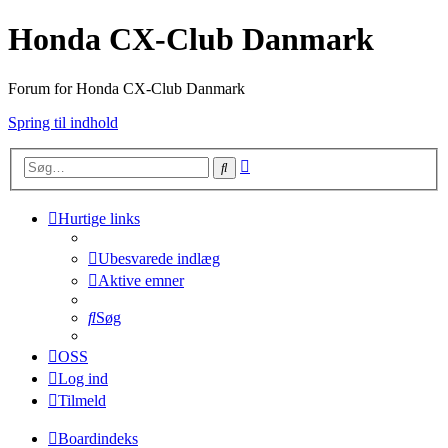
Honda CX-Club Danmark
Forum for Honda CX-Club Danmark
Spring til indhold
Avanceret
Søg
søgning
Hurtige links
Ubesvarede indlæg
Aktive emner
Søg
OSS
Log ind
Tilmeld
Boardindeks