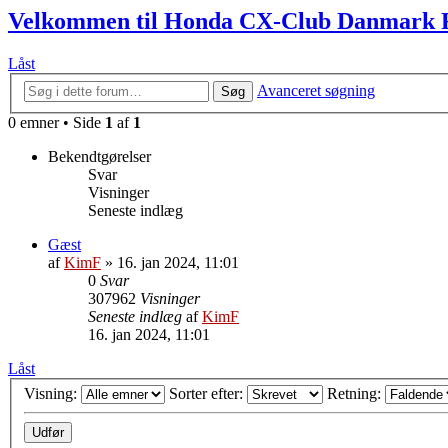
Velkommen til Honda CX-Club Danmark
Låst
Avanceret søgning
Søg
0 emner • Side
1
af
1
Bekendtgørelser
Svar
Visninger
Seneste indlæg
Gæst
af
KimF
»
16. jan 2024, 11:01
0
Svar
307962
Visninger
Seneste indlæg
af
KimF
16. jan 2024, 11:01
Låst
Visning:
Sorter efter:
Retning: