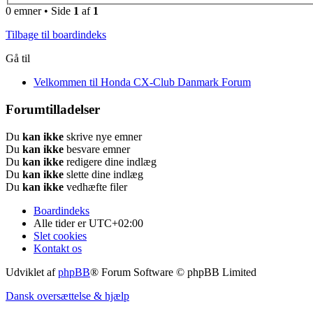
0 emner • Side
1
af
1
Tilbage til boardindeks
Gå til
Velkommen til Honda CX-Club Danmark Forum
Forumtilladelser
Du
kan ikke
skrive nye emner
Du
kan ikke
besvare emner
Du
kan ikke
redigere dine indlæg
Du
kan ikke
slette dine indlæg
Du
kan ikke
vedhæfte filer
Boardindeks
Alle tider er
UTC+02:00
Slet cookies
Kontakt os
Udviklet af
phpBB
® Forum Software © phpBB Limited
Dansk oversættelse & hjælp