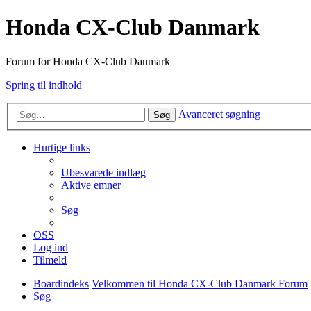
Honda CX-Club Danmark
Forum for Honda CX-Club Danmark
Spring til indhold
Avanceret søgning
Søg
Hurtige links
Ubesvarede indlæg
Aktive emner
Søg
OSS
Log ind
Tilmeld
Boardindeks
Velkommen til Honda CX-Club Danmark Forum
Søg