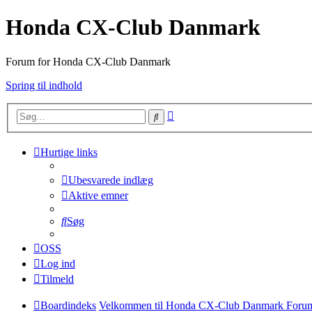
Honda CX-Club Danmark
Forum for Honda CX-Club Danmark
Spring til indhold
Avanceret
Søg
søgning
Hurtige links
Ubesvarede indlæg
Aktive emner
Søg
OSS
Log ind
Tilmeld
Boardindeks
Velkommen til Honda CX-Club Danmark Foru