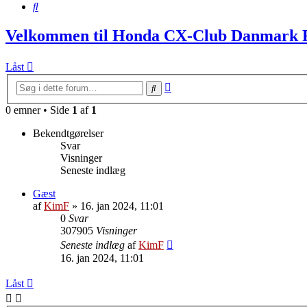
Søg
Velkommen til Honda CX-Club Danmark
Låst
Avanceret
Søg
søgning
0 emner • Side
1
af
1
Bekendtgørelser
Svar
Visninger
Seneste indlæg
Gæst
af
KimF
»
16. jan 2024, 11:01
0
Svar
307905
Visninger
Seneste indlæg
af
KimF
16. jan 2024, 11:01
Låst