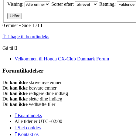
Visning:
Sorter efter:
Retning:
0 emner • Side
1
af
1
Tilbage til boardindeks
Gå til
Velkommen til Honda CX-Club Danmark Forum
Forumtilladelser
Du
kan ikke
skrive nye emner
Du
kan ikke
besvare emner
Du
kan ikke
redigere dine indlæg
Du
kan ikke
slette dine indlæg
Du
kan ikke
vedhæfte filer
Boardindeks
Alle tider er
UTC+02:00
Slet cookies
Kontakt os