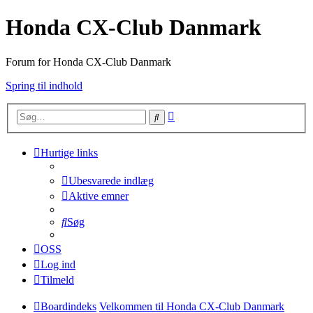
Honda CX-Club Danmark
Forum for Honda CX-Club Danmark
Spring til indhold
Avanceret
Søg
søgning
Hurtige links
Ubesvarede indlæg
Aktive emner
Søg
OSS
Log ind
Tilmeld
Boardindeks
Velkommen til Honda CX-Club Danmark