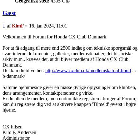
Geografisk sted:
4305 Orø
Gæst
Indlæg
af
KimF
»
16. jan 2024, 11:01
Velkommen til Forum for Honda CX Club Danmark.
For at få adgang til mere end 2500 indlæg om tekniske spørgsmål og
svar, interne dokumenter, gallerier, medlemsdebatter, det historiske
arkiv m.m., kræves det, at du bliver medlem af Honda CX-Club
Danmark.
Det kan du blive her:
http://www.cxclub.dk/medlemskab-af-hond
...
b-danmark/
Samme hjemmeside giver en masse øvrige oplysninger om klubben,
dens arrangementer, kontaktpersoner og virke.
Er du allerede medlem, men endnu ikke registreret bruger af Forum,
kan du registrere dig ved at aktivere knappen 'Tilmeld' øverst i højre
hjørne.
CX hilsen
Kim F. Andersen
Administrator