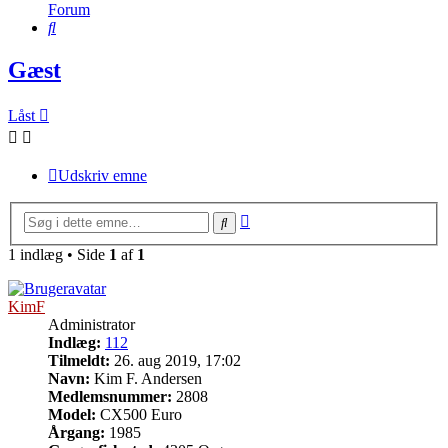
Forum
Søg
Gæst
Låst
Udskriv emne
Avanceret
Søg
søgning
1 indlæg • Side
1
af
1
KimF
Administrator
Indlæg:
112
Tilmeldt:
26. aug 2019, 17:02
Navn:
Kim F. Andersen
Medlemsnummer:
2808
Model:
CX500 Euro
Årgang:
1985