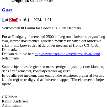
Geografisk sted:
4305 Orø
Gæst
Indlæg
af
KimF
»
16. jan 2024, 11:01
Velkommen til Forum for Honda CX Club Danmark.
For at få adgang til mere end 2500 indlæg om tekniske spørgsmål og
svar, interne dokumenter, gallerier, medlemsdebatter, det historiske
arkiv m.m., kræves det, at du bliver medlem af Honda CX-Club
Danmark.
Det kan du blive her:
http://www.cxclub.dk/medlemskab-af-hond
...
b-danmark/
Samme hjemmeside giver en masse øvrige oplysninger om klubben,
dens arrangementer, kontaktpersoner og virke.
Er du allerede medlem, men endnu ikke registreret bruger af Forum,
kan du registrere dig ved at aktivere knappen 'Tilmeld' øverst i højre
hjørne.
CX hilsen
Kim F. Andersen
Administrator