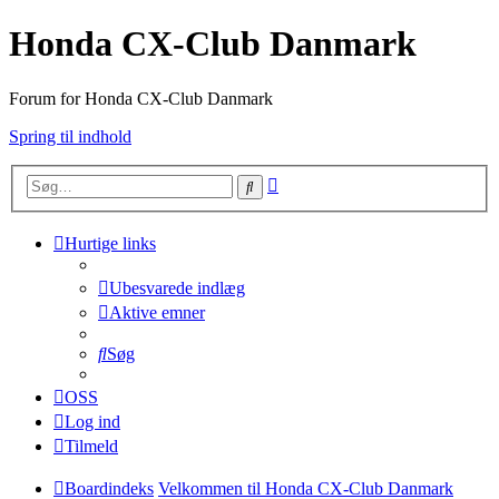
Honda CX-Club Danmark
Forum for Honda CX-Club Danmark
Spring til indhold
Avanceret
Søg
søgning
Hurtige links
Ubesvarede indlæg
Aktive emner
Søg
OSS
Log ind
Tilmeld
Boardindeks
Velkommen til Honda CX-Club Danmark