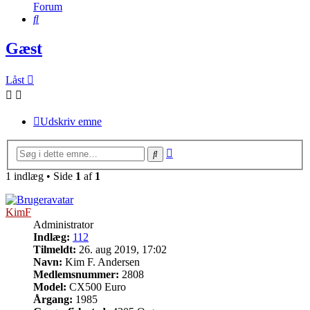
Forum
Søg
Gæst
Låst
Udskriv emne
Avanceret
Søg
søgning
1 indlæg • Side
1
af
1
KimF
Administrator
Indlæg:
112
Tilmeldt:
26. aug 2019, 17:02
Navn:
Kim F. Andersen
Medlemsnummer:
2808
Model:
CX500 Euro
Årgang:
1985